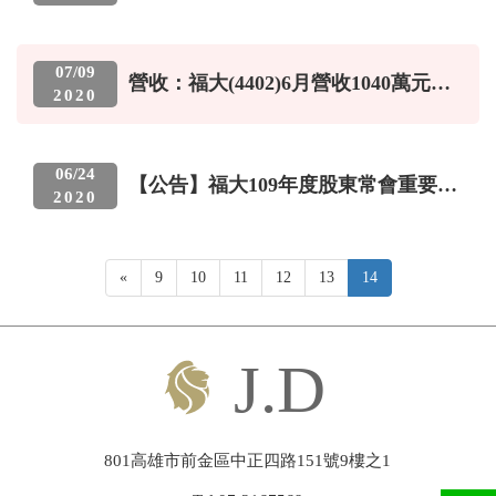
1040.9萬元 年增-35.6%
繁中
|
ENGLISH
07
/
09
營收：福大(4402)6月營收1040萬元，
2020
月增率-19.44%，年增率-35.60%
06
/
24
【公告】福大109年度股東常會重要決
2020
議事項
Previous
«
9
10
11
12
13
14
801高雄市前金區中正四路151號9樓之1