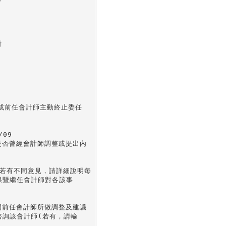


或前任會計師主動終止委任

09

是否曾經會計師調整或提出內

若有不同意見，請詳細說明每

暨繼任會計師對各該事

開前任會計師所做調整及建議

詢該會計師(若有，請輸
