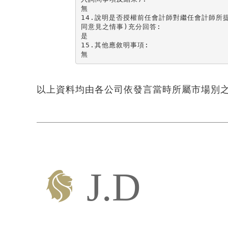
無

14.說明是否授權前任會計師對繼任會計師所提
同意見之情事)充分回答:

是

15.其他應敘明事項:

無
以上資料均由各公司依發言當時所屬市場別