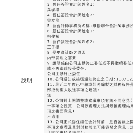
3.舊任簽證會計師姓名1:

葉璨增

4.舊任簽證會計師姓名2:

曾友龍

5.新會計師事務所名稱:維揚聯合會計師事務所
6.新任簽證會計師姓名1:

柯俊禎

7.新任簽證會計師姓名2:

王子揚

8.變更會計師之原因:

內部管理之需要

9.說明係由公司主動終止委任或不再繼續委任
或不再繼續接受委任:

公司主動終止委任

10.公司通知或接獲通知終止之日期:110/12/
說明
11.最近二年度已申報或即將編製之財務報告
部控制重大改進事項之建議:

無

12.公司對上開調整或建議事項有無不同意見(
一事項之性質、公司原處理方法與最後處理結果
項之書面意見):

不適用

13.公司正式委任繼任會計師前，是否曾就上
事項之處理及其對財務報表可能簽發之意見，諮
入詢問事項及結果):
